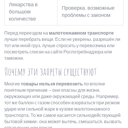
Лекарства в
Проверка, возможные
большом
проблемы с законом
количестве
Перед переездом на
малотоннажном транспорте
лучше перебрать вещи. Если не уверены, разрешён ли
тот или иной груз, лучше спросить у перевозчика или
посмотреть списки на сайте Роспотребнадзора или
таможни.
Почему эти запреты существуют
Многие
товары нельзя перевозить
по вполне
понятным причинам — они опасны для жизни,
окружающих или даже окружающей среды. Например,
тот же баллон с газом способен взорваться при резком
ударе или сильной жаре в кузове малотоннажного
транспорта. То же самое касается сильнодействующей
бытовой химии: она может вытечь, смешаться, вызвать
отравление или пожар.