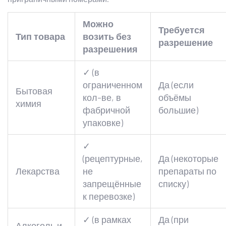
Можно
Требуется
Тип товара
возить без
разрешение
разрешения
✓ (в
ограниченном
Да (если
Бытовая
кол-ве, в
объёмы
химия
фабричной
большие)
упаковке)
✓
(рецептурные,
Да (некоторые
Лекарства
не
препараты по
запрещённые
списку)
к перевозке)
✓ (в рамках
Да (при
Алкоголь и