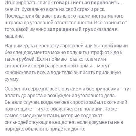
Игнорировать список
товары нельзя перевозить
—
значит, буквально ехать на свой страх и риск.
Последствия бывают разные: от административного
штрафа до уголовной ответственности. Всё зависит от
того, какой именно
запрещенный груз
оказался в
машине.
Например, за перевозку аэрозолей или бытовой химии
без спецдокументов можно получить штраф от 2 до 5
тысяч рублей. Если поймают с алкоголем или
сигаретами сверх разрешённой нормы — могут
конфисковать всё, а водителю выписать приличную
сумму.
Особенно серьёзно всё с оружием и боеприпасами — тут
вплоть до ареста и возбуждения уголовного дела.
Бывали случаи, когда человек просто забыл охотничий
нож в ящике — и уже объясняется в полиции. То же
самое с медикаментами, которые содержат
сильнодействующие вещества: если документы не в
порядке, объяснять придётся долго.