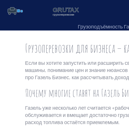
Грузоподъёмность Г
Грузоперевозки для бизнеса – ка
Если вы хотите запустить или расширить с
машины, понимание цен и знание нюансов 
про Газель Бизнес, как рассчитывать доход
Почему многие ставят на Газель Би
Газель уже несколько лет считается «рабо
обслуживается и вмещает достаточно груза 
расход топлива остаётся приемлемым.