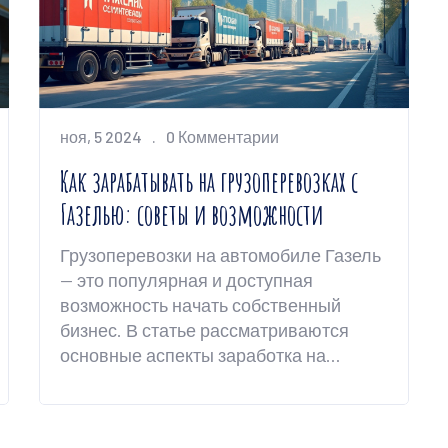
нюансы простыми словами без воды.
ноя, 5 2024
0 Комментарии
Как зарабатывать на грузоперевозках с
Газелью: советы и возможности
Грузоперевозки на автомобиле Газель
— это популярная и доступная
возможность начать собственный
бизнес. В статье рассматриваются
основные аспекты заработка на
Газели, включая начальные вложения,
потенциальные доходы и ключевые
нюансы, которые следует учитывать.