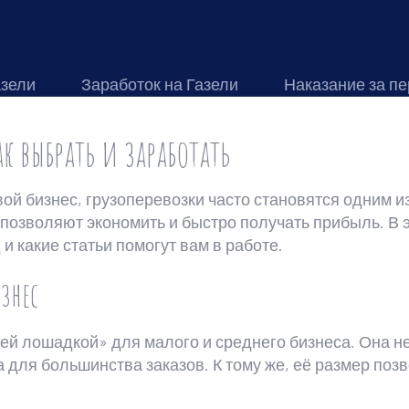
азели
Заработок на Газели
Наказание за пе
к выбрать и заработать
вой бизнес, грузоперевозки часто становятся одним 
позволяют экономить и быстро получать прибыль. В э
 и какие статьи помогут вам в работе.
знес
чей лошадкой» для малого и среднего бизнеса. Она н
для большинства заказов. К тому же, её размер позво