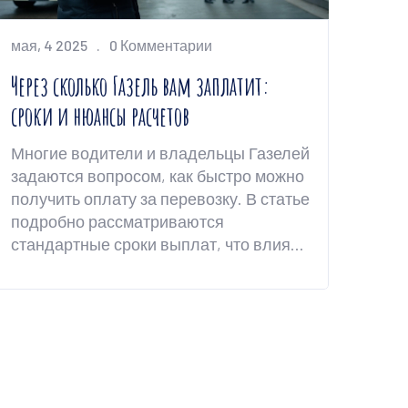
мая, 4 2025
0 Комментарии
Через сколько Газель вам заплатит:
сроки и нюансы расчетов
Многие водители и владельцы Газелей
задаются вопросом, как быстро можно
получить оплату за перевозку. В статье
подробно рассматриваются
стандартные сроки выплат, что влияет
на дату поступления денег, плюсы и
минусы разных типов оплаты, а также
советы по ускорению процесса.
Разбираем реальные примеры из
сферы грузоперевозок и делимся
лайфхаками для минимизации
задержек. Всё просто и прозрачно —