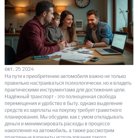
окт, 25 2024
На пути к приобретению автомобиля важно не только
правильно настраиваться психологически, но и владеть
практическими инструментами для достижения цели.
Надёжный транспорт - это полноценная свобода
перемещения и удобство в быту, однако выделение
средств из зарплаты на покупку требует грамотного
планирования. Мы обсудим, как с умом откладывать
деньги и минимизировать расходы в процессе
накопления на автомобиль, а также рассмотрим
практичные варианты использования такого