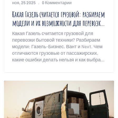
ноя, 25 2025
0 Комментарии
Какая Газель считается грузовой: разбираем
модели и их возможности для перевозки
техники
Какая Газель считается грузовой для
перевозки бытовой техники? Разбираем
модели: Газель-Бизнес, Вант и Next. Чем
отличаются грузовые от пассажирских,
какие ошибки делать нельзя и как выбрать
правильный автомобиль.