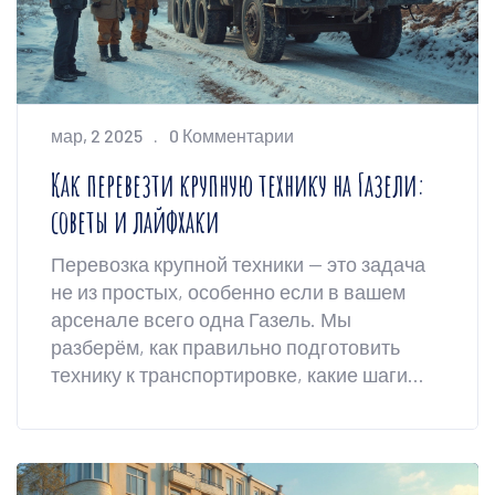
бытовую технику в Газели.
мар, 2 2025
0 Комментарии
Как перевезти крупную технику на Газели:
советы и лайфхаки
Перевозка крупной техники — это задача
не из простых, особенно если в вашем
арсенале всего одна Газель. Мы
разберём, как правильно подготовить
технику к транспортировке, какие шаги
необходимо предпринять для безопасной
перевозки и как экономить время и силы.
Вы узнаете полезные советы и хитрости,
которые облегчат процесс. Эта статья