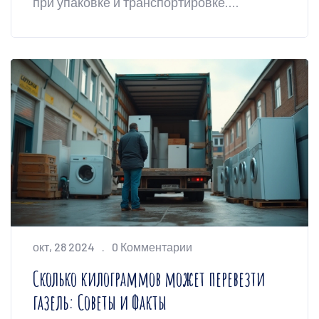
при упаковке и транспортировке.
Например, нельзя перевозить
холодильники лёжа, а стиральные
машины без фиксации. Это может
привести к поломке техники. Понимание
базовых принципов перевозки помогает
сэкономить деньги и нервы.
окт, 28 2024
0 Комментарии
Сколько килограммов может перевезти
газель: Советы и Факты