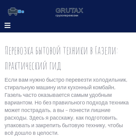
Перевозка бытовой техники в Газели:
практический гид
Если вам нужно быстро перевезти холодильник,
стиральную машину или кухонный комбайн,
Газель часто оказывается самым удобным
вариантом. Но без правильного подхода техника
может пострадать, а вы – понести лишние
расходы. Здесь я расскажу, как подготовить,
упаковать и закрепить бытовую технику, чтобы
всё дошло в целости.