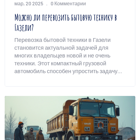
мар, 20 2025
0 Комментарии
Можно ли перевозить бытовую технику в
Газели?
Перевозка бытовой техники в Газели
становится актуальной задачей для
многих владельцев новой и не очень
техники. Этот компактный грузовой
автомобиль способен упростить задачу
транспортировки, однако некоторые
нюансы и правила следуют учитывать при
погрузке и закреплении устройств. Знание
подходящих методов защиты техники от
повреждений может значительно
сократить риск нежелательных сюрпризов
по прибытии. В статье мы разберёмся, как
правильно и безопасно перевозить