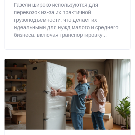
Газели широко используются для
перевозок из-за их практичной
грузоподъемности, что делает их
идеальными для нужд малого и среднего
бизнеса, включая транспортировку
бытовой техники. Эта статья
рассматривает возможности модели
Газель, уделяя внимание её
грузоподъемности, типам перевозимых
грузов и влиянию различных факторов на
её характеристики. Даны советы по
оптимизации загрузки и безопасной
эксплуатации, чтобы гарантировать
безаварийную перевозку. Подробно
обсуждаются различные аспекты
эксплуатации Газели для успешного
осуществления грузоперевозок.