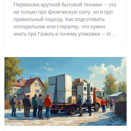
Перевозка крупной бытовой техники — это
не только про физическую силу, но и про
правильный подход. Как подготовить
холодильник или стиралку, что нужно
знать про Газель и почему упаковка — это
не мелочь? В этой статье разберём
свежие советы, реальные ошибки, а ещё
расскажем, как перенести всё безопасно,
не повредив технику и не повредив спину.
Примеры — самые житейские, объяснения
коротко, по сути.