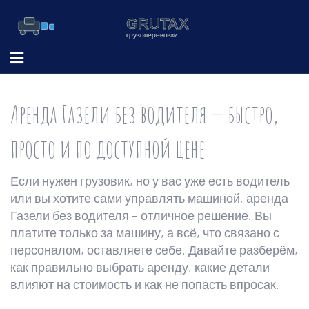
Аренда Газели без водителя — быстро,
просто и по доступной цене
Если нужен грузовик, но у вас уже есть водитель
или вы хотите сами управлять машиной, аренда
Газели без водителя – отличное решение. Вы
платите только за машину, а всё, что связано с
персоналом, оставляете себе. Давайте разберём,
как правильно выбрать аренду, какие детали
влияют на стоимость и как не попасть впросак.