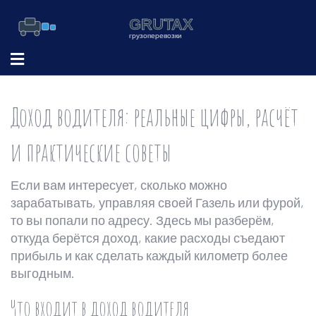
Доход водителя: реальные цифры, расчёт
и практические советы
Если вам интересует, сколько можно
зарабатывать, управляя своей Газель или фурой,
то вы попали по адресу. Здесь мы разберём,
откуда берётся доход, какие расходы съедают
прибыль и как сделать каждый километр более
выгодным.
Что входит в доход водителя