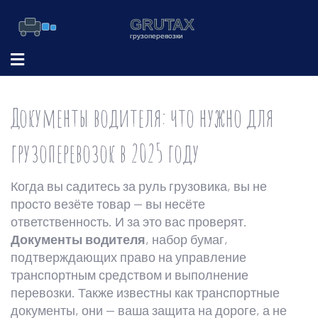
Документы водителя: что нужно для
грузоперевозок в 2025 году
Когда вы садитесь за руль грузовика, вы не
просто везёте товар — вы несёте
ответственность. И за это вас проверят.
Документы водителя
,
набор бумаг,
подтверждающих право на управление
транспортным средством и выполнение
перевозки
. Также известны как
транспортные
документы
, они — ваша защита на дороге, а не