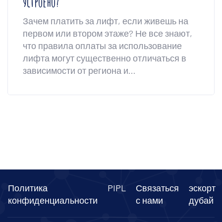
устроено?
Зачем платить за лифт, если живешь на
первом или втором этаже? Не все знают,
что правила оплаты за использование
лифта могут существенно отличаться в
зависимости от региона и
законодательных норм. В статье
рассмотрим, на каких этажах обычно не
взимается плата за лифт, а также узнаем,
какие факторы влияют на размер
платежей. Узнаем, если жильцу лучше
всего разобраться в платежных
квитанциях. Предлагаем полезные
советы и факты о платеже за лифт.
Политика
PIPL
Связаться
эскорт
конфиденциальности
с нами
дубай