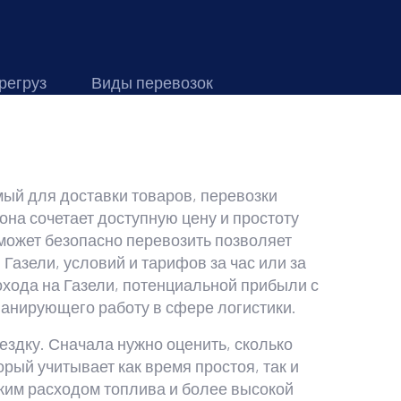
регруз
Виды перевозок
ый для доставки товаров, перевозки
 она сочетает доступную цену и простоту
может безопасно перевозить
позволяет
 Газели
,
условий и тарифов за час или за
охода на Газели
,
потенциальной прибыли с
анирующего работу в сфере логистики.
здку. Сначала нужно оценить, сколько
торый учитывает как время простоя, так и
зким расходом топлива и более высокой