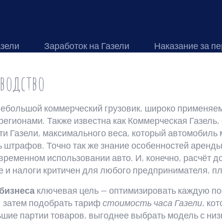
азели
Заработок на Газели
Наказание за пе
оводство
небольшой коммерческий грузовик, широко применяем
 регионами
. Также известна как
Коммерческая Газель
,
ти Газели
,
максимального веса, который автомобиль 
ь штрафов. Точно так же знание особенностей
аренды
временном использовании авто. И, конечно, расчёт
д
е и налоги
критичен для любого предпринимателя, пл
 бизнеса
ключевая цель — оптимизировать каждую пое
; затем подобрать тариф
стоимость часа Газели
, ко
ьшие партии товаров, выгоднее выбрать модель с ни