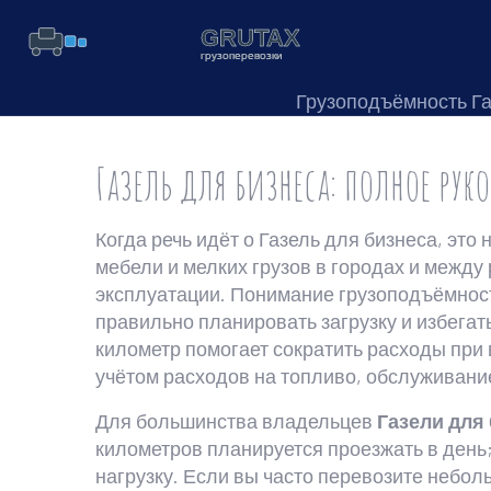
Грузоподъёмность Г
Газель для бизнеса: полное рук
Когда речь идёт о
Газель для бизнеса
,
это 
мебели и мелких грузов в городах и между
эксплуатации. Понимание
грузоподъёмнос
правильно планировать загрузку и избегат
километр
помогает сократить расходы при 
учётом расходов на топливо, обслуживани
Для большинства владельцев
Газели для
километров планируется проезжать в день
нагрузку. Если вы часто перевозите небол