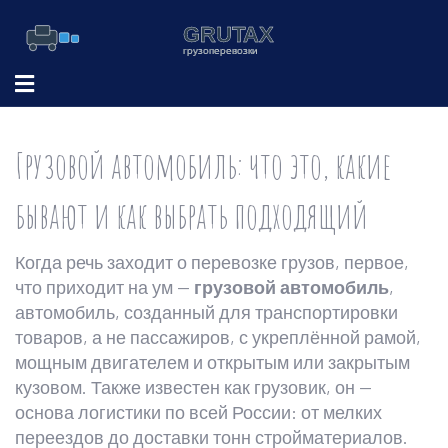
Грузовой автомобиль: что это, какие
бывают и как выбрать подходящий
Когда речь заходит о перевозке грузов, первое,
что приходит на ум —
грузовой автомобиль
,
автомобиль, созданный для транспортировки
товаров, а не пассажиров, с укреплённой рамой,
мощным двигателем и открытым или закрытым
кузовом
. Также известен как
грузовик
, он —
основа логистики по всей России: от мелких
переездов до доставки тонн стройматериалов.