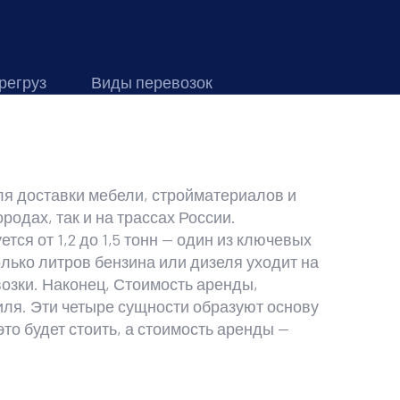
регруз
Виды перевозок
ля доставки мебели, стройматериалов и
родах, так и на трассах России.
ся от 1,2 до 1,5 тонн
— один из ключевых
олько литров бензина или дизеля уходит на
озки. Наконец,
Стоимость аренды
,
иля
. Эти четыре сущности образуют основу
то будет стоить, а стоимость аренды —