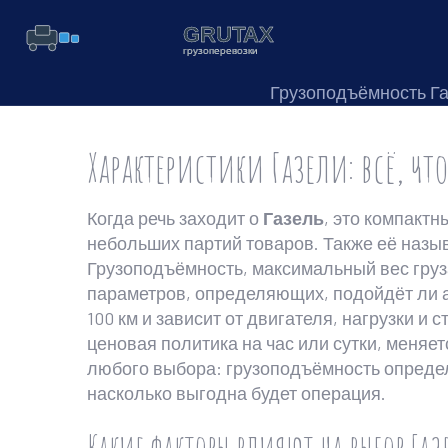
Грузоподъёмность Г
Характеристики Газели: всё, чт
Когда речь заходит о
Газель
,
это компактн
небольших партий товаров
. Также её наз
Грузоподъёмность
,
максимальный вес груза
параметров, определяющих, подойдёт ли а
100 км и зависит от двигателя, нагрузки и 
ценовая политика на час или сутки, меняе
любого выбора: грузоподъёмность определя
насколько выгодна будет операция.
Какие факторы влияют на выбор Газ