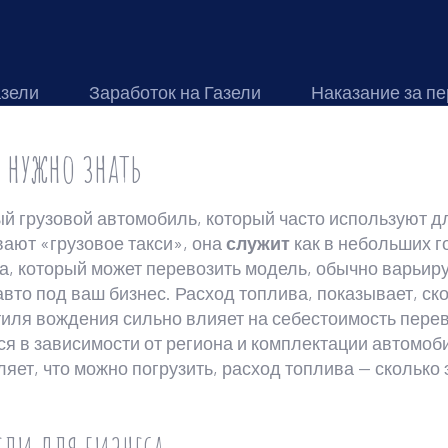
азели
Заработок на Газели
Наказание за пе
о нужно знать
ый грузовой автомобиль, который часто используют д
ывают
«грузовое такси»
, она
служит
как в небольших го
, который может перевозить модель, обычно варьирует
вто под ваш бизнес.
Расход топлива
,
показывает, ск
стиля вождения
сильно влияет на себестоимость перев
тся в зависимости от региона и комплектации автомоб
ет, что можно погрузить, расход топлива — сколько э
ели для бизнеса