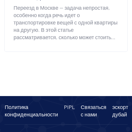
Переезд в Москве — задача непростая,
особенно когда речь идет о
транспортировке вещей с одной квартиры
на другую. В этой статье
рассматривается, сколько может стоить
переезд, каких расходов стоит ожидать и
как можно сэкономить. Мы обсудим
важные аспекты, такие как выбор
подходящего транспорта, временные
рамки и ошибки, которых следует
избегать. Эти советы помогут сделать ваш
переезд менее стрессовым и более
организованным. Рассмотрим, как
грамотно воспользоваться услугами
Политика
PIPL
Связаться
эскорт
Газели для оптимизации процесса.
конфиденциальности
с нами
дубай