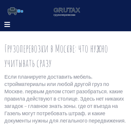
Грузоперевозки в Москве: что нужно
учитывать сразу
Если планируете доставить мебель,
стройматериалы или любой другой груз по
Москве, первым делом стоит разобраться, какие
правила действуют в столице. Здесь нет никаких
загадок – главное знать зоны, где от въезда на
Газель могут потребовать штраф, и какие
документы нужны для легального передвижения.