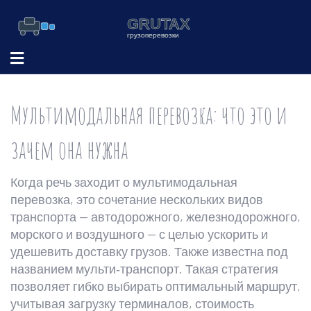
Мультимодальная перевозка: что это и
зачем она нужна
Когда речь заходит о
мультимодальная
перевозка
,
это сочетание нескольких видов
транспорта — автодорожного, железнодорожного,
морского и воздушного — с целью ускорить и
удешевить доставку грузов
. Также известна под
названием
мульти‑транспорт
. Такая стратегия
позволяет гибко выбирать оптимальный маршрут,
учитывая загрузку терминалов, стоимость