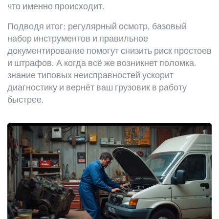
что именно происходит.
Подводя итог: регулярный осмотр, базовый
набор инструментов и правильное
документирование помогут снизить риск простоев
и штрафов. А когда всё же возникнет поломка,
знание типовых неисправностей ускорит
диагностику и вернёт ваш грузовик в работу
быстрее.