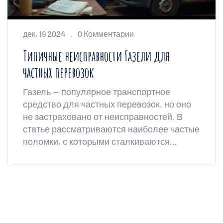
дек, 19 2024
0 Комментарии
Типичные неисправности Газели для
частных перевозок
Газель — популярное транспортное
средство для частных перевозок, но оно
не застраховано от неисправностей. В
статье рассматриваются наиболее частые
поломки, с которыми сталкиваются
владельцы, и даются советы по их
заблаговременному устранению или
минимизации последствий. Изложена
информация о типичных проблемах с
двигателем, подвеской и электроникой.
Описаны методы регулярного