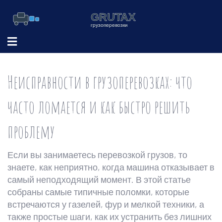
Неисправности в грузоперевозках: что
часто ломается и как быстро решить
проблему
Если вы занимаетесь перевозкой грузов, то
знаете, как неприятно, когда машина отказывает в
самый неподходящий момент. В этой статье
собраны самые типичные поломки, которые
встречаются у газелей, фур и мелкой техники, а
также простые шаги, как их устранить без лишних