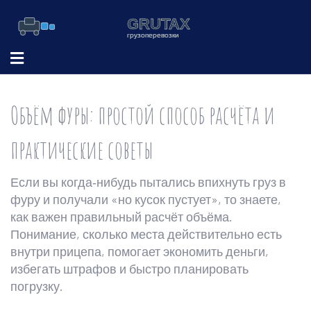
Объём фуры: простой способ расчёта и
практические советы
Если вы когда‑нибудь пытались впихнуть груз в
фуру и получали «но кусок пустует», то знаете,
как важен правильный расчёт объёма.
Понимание, сколько места действительно есть
внутри прицепа, помогает экономить деньги,
избегать штрафов и быстро планировать
погрузку.