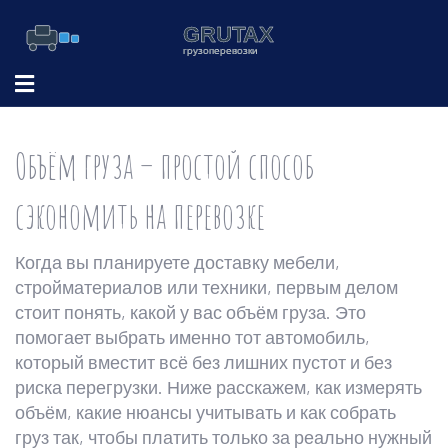
Объём груза – простой способ
сэкономить на перевозке
Когда вы планируете доставку мебели,
стройматериалов или техники, первым делом
стоит понять, какой у вас объём груза. Это
помогает выбрать именно тот автомобиль,
который вместит всё без лишних пустот и без
риска перегрузки. Ниже расскажем, как измерять
объём, какие нюансы учитывать и как собрать
груз так, чтобы платить только за реально нужный