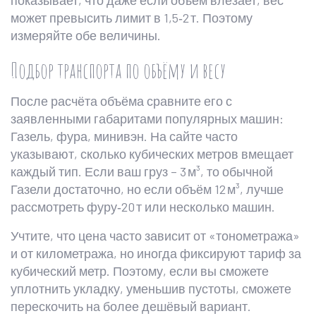
показывает, что даже если объём влезает, вес
может превысить лимит в 1,5‑2 т. Поэтому
измеряйте обе величины.
Подбор транспорта по объёму и весу
После расчёта объёма сравните его с
заявленными габаритами популярных машин:
Газель, фура, минивэн. На сайте часто
указывают, сколько кубических метров вмещает
каждый тип. Если ваш груз – 3 м³, то обычной
Газели достаточно, но если объём 12 м³, лучше
рассмотреть фуру‑20 т или несколько машин.
Учтите, что цена часто зависит от «тонометража»
и от километража, но иногда фиксируют тариф за
кубический метр. Поэтому, если вы сможете
уплотнить укладку, уменьшив пустоты, сможете
перескочить на более дешёвый вариант.