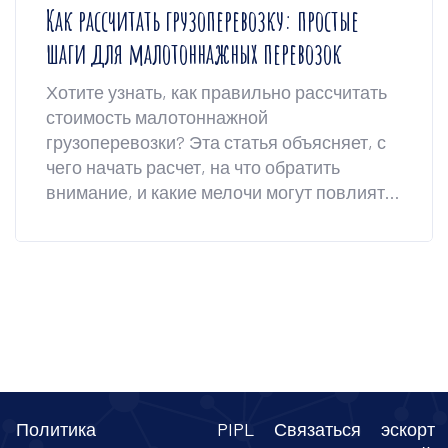
Как рассчитать грузоперевозку: простые
шаги для малотоннажных перевозок
Хотите узнать, как правильно рассчитать
стоимость малотоннажной
грузоперевозки? Эта статья объясняет, с
чего начать расчет, на что обратить
внимание, и какие мелочи могут повлиять
на финальную цену. Поговорим о
ключевых параметрах: объём, вес,
расстояние, маршрут, а также набросаем
простую схему расчёта своими руками.
Дам несколько советов, которые помогут
не переплатить и не попасть впросак при
заказе машины. Узнаете, как реально
сэкономить и избежать стандартных
ошибок.
Политика
PIPL
Связаться
эскорт