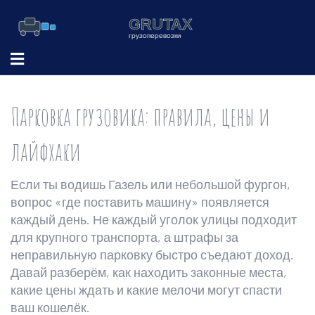
Парковка грузовика: правила, цены и
лайфхаки
Если ты водишь Газель или небольшой фургон,
вопрос «где поставить машину» появляется
каждый день. Не каждый уголок улицы подходит
для крупного транспорта, а штрафы за
неправильную парковку быстро съедают доход.
Давай разберём, как находить законные места,
какие цены ждать и какие мелочи могут спасти
ваш кошелёк.