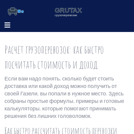
Расчёт грузоперевозок: как быстро
посчитать стоимость и доход
Если вам надо понять, сколько будет стоить
доставка или какой доход можно получить от
своей Газели, вы попали в нужное место. Здесь
собраны простые формулы, примеры и готовые
калькуляторы, которые помогают принимать
решения без лишних головоломок.
Как быстро рассчитать стоимость перевозки