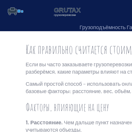
Грузоподъёмность Г
Как правильно считается стоим
Если вы часто заказываете грузоперевозки
разберёмся, какие параметры влияют на ст
Самый простой способ – использовать онла
базовые факторы: расстояние, вес, объём, 
Факторы, влияющие на цену
1. Расстояние.
Чем дальше пункт назначени
учитываются объезды.