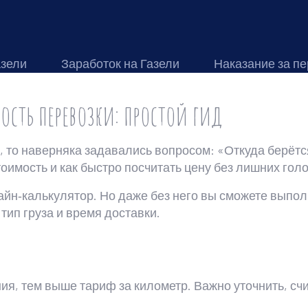
азели
Заработок на Газели
Наказание за пе
ость перевозки: простой гид
, то наверняка задавались вопросом: «Откуда берётся
оимость и как быстро посчитать цену без лишних гол
йн‑калькулятор. Но даже без него вы сможете выполн
тип груза и время доставки.
я, тем выше тариф за километр. Важно уточнить, сч