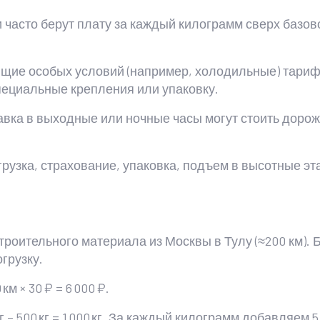
часто берут плату за каждый килограмм сверх базово
щие особых условий (например, холодильные) тариф
пециальные крепления или упаковку.
вка в выходные или ночные часы могут стоить дороже
рузка, страхование, упаковка, подъем в высотные эта
троительного материала из Москвы в Тулу (≈200 км). 
огрузку.
м × 30 ₽ = 6 000 ₽.
 500 кг = 1 000 кг. За каждый килограмм добавляем 5 ₽ 