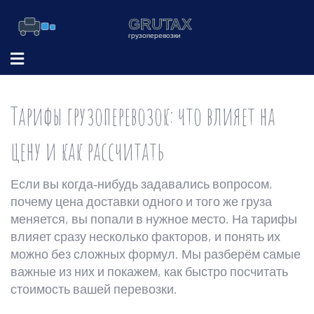
Тарифы грузоперевозок: что влияет на
цену и как рассчитать
Если вы когда‑нибудь задавались вопросом,
почему цена доставки одного и того же груза
меняется, вы попали в нужное место. На тарифы
влияет сразу несколько факторов, и понять их
можно без сложных формул. Мы разберём самые
важные из них и покажем, как быстро посчитать
стоимость вашей перевозки.