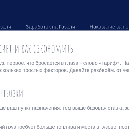
азели
Заработок на Газели
Наказание за пе
асчёт и как сэкономить
уз, первое, что бросается в глаза – слово «тариф». Н
скольких простых факторов. Давайте разберём, от чег
еревозки
е ваш пункт назначения, тем выше базовая ставка за
й груз требует больше топлива и места в кузове, поэ