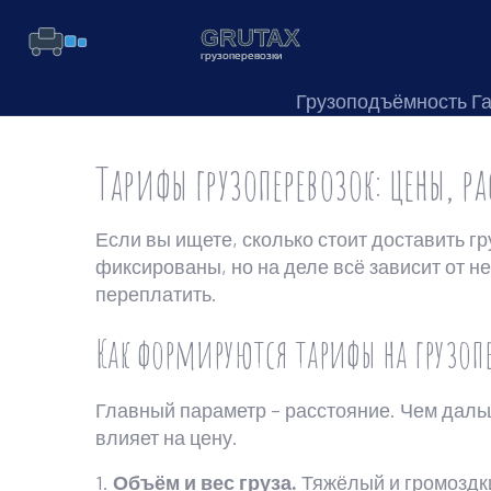
Грузоподъёмность Г
Тарифы грузоперевозок: цены, р
Если вы ищете, сколько стоит доставить гр
фиксированы, но на деле всё зависит от не
переплатить.
Как формируются тарифы на грузоп
Главный параметр – расстояние. Чем дальш
влияет на цену.
1.
Объём и вес груза.
Тяжёлый и громоздки