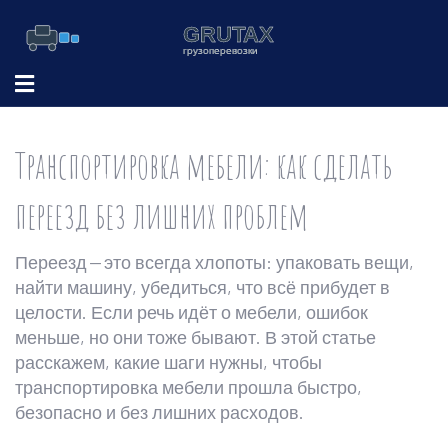
Транспортировка мебели: как сделать
переезд без лишних проблем
Переезд — это всегда хлопоты: упаковать вещи,
найти машину, убедиться, что всё прибудет в
целости. Если речь идёт о мебели, ошибок
меньше, но они тоже бывают. В этой статье
расскажем, какие шаги нужны, чтобы
транспортировка мебели прошла быстро,
безопасно и без лишних расходов.