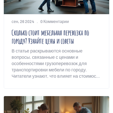
сен, 26 2024
0 Комментарии
Сколько стоит мебельная перевозка по
городу? Узнайте цены и советы
В статье раскрываются основные
вопросы, связанные с ценами и
особенностями грузоперевозок для
транспортировки мебели по городу.
Читатели узнают, что влияет на стоимость
услуги, как выбрать надежную компанию,
и какие советы помогут сэкономить.
Информация будет полезна всем, кто
планирует переезд или хочет доставить
мебель в пределах города.