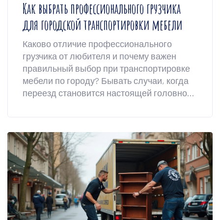
Как выбрать профессионального грузчика
для городской транспортировки мебели
Каково отличие профессионального
грузчика от любителя и почему важен
правильный выбор при транспортировке
мебели по городу? Бывать случаи, когда
переезд становится настоящей головной
болью из-за некомпетентности рабочих. В
статье обсуждаются важные аспекты
выбора грузчика и даются советы, как
избежать ненужных проблем и обойтись
без лишних трат. Читатели узнают о
важных навыках, которыми должен
обладать специалист и на что обращать
внимание при найме.