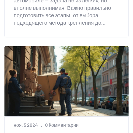
автомобиле — задача не из легких, но
вполне выполнимая. Важно правильно
подготовить все этапы: от выбора
подходящего метода крепления до
аккуратной погрузки и соблюдения правил
дорожного движения. Узнайте, как
избежать повреждений как мебели, так и
вашего автомобиля, и сделайте процесс
максимально безопасным. В статье
содержатся полезные советы и техники,
которые помогут успешно справиться с
задачей.
ноя, 5 2024
0 Комментарии