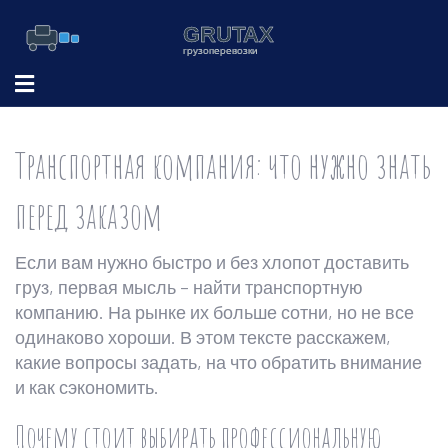
Транспортная компания: что нужно знать
перед заказом
Если вам нужно быстро и без хлопот доставить
груз, первая мысль – найти транспортную
компанию. На рынке их больше сотни, но не все
одинаково хороши. В этом тексте расскажем,
какие вопросы задать, на что обратить внимание
и как сэкономить.
Почему стоит выбирать профессиональную