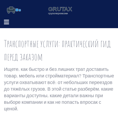
Транспортные услуги: практический гид
перед заказом
Ищете, как быстро и без лишних трат доставить
товар, мебель или стройматериал? Транспортные
услуги охватывают всё: от небольших переездов
до тяжёлых грузов. В этой статье разберём, какие
варианты доступны, какие детали важны при
выборе компании и как не попасть впросак с
ценой.