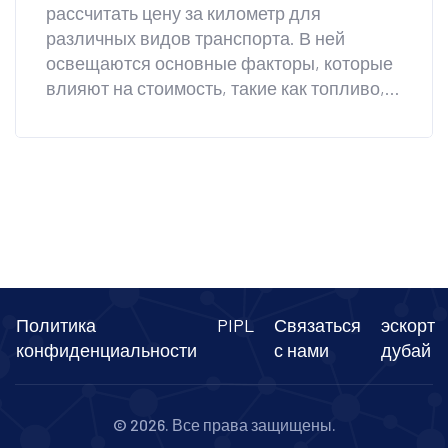
рассчитать цену за километр для
различных видов транспорта. В ней
освещаются основные факторы, которые
влияют на стоимость, такие как топливо,
амортизация и административные
расходы. Даны полезные советы и
рекомендации для точных расчетов.
Также рассмотрены возможные способы
оптимизации расходов и увеличения
прибыльности.
Политика
PIPL
Связаться
эскорт
конфиденциальности
с нами
дубай
© 2026. Все права защищены.