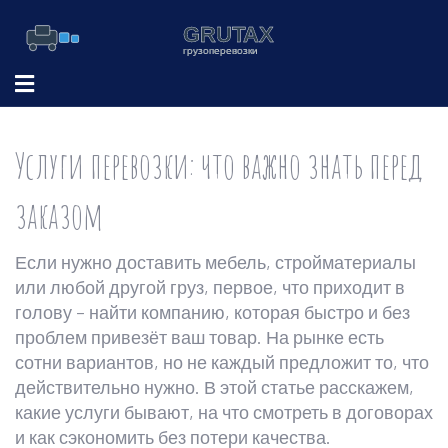
Услуги перевозки: что важно знать перед
заказом
Если нужно доставить мебель, стройматериалы
или любой другой груз, первое, что приходит в
голову – найти компанию, которая быстро и без
проблем привезёт ваш товар. На рынке есть
сотни вариантов, но не каждый предложит то, что
действительно нужно. В этой статье расскажем,
какие услуги бывают, на что смотреть в договорах
и как сэкономить без потери качества.