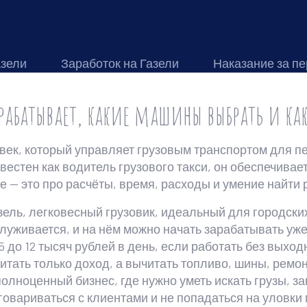
азели
Заработок на Газели
Наказание за пе
рабатывает, какие машины выбрать и ка
век, который управляет грузовым транспортом для пе
звестен как
водитель грузового такси
, он обеспечивае
е — это про расчёты, время, расходы и умение найти р
зель
,
легковесный грузовик, идеальный для городских
бслуживается, и на нём можно начать зарабатывать уж
 до 12 тысяч рублей в день, если работать без выход
считать только доход, а вычитать топливо, шины, ремо
полноценный бизнес, где нужно уметь искать
грузы
,
за
оговариваться с клиентами и не попадаться на уловки