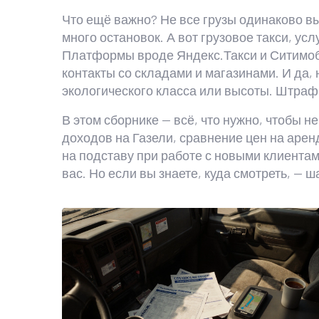
Что ещё важно? Не все грузы одинаково вы
много остановок. А вот
грузовое такси
,
услу
Платформы вроде Яндекс.Такси и Ситимоби
контакты со складами и магазинами. И да,
экологического класса или высоты
. Штраф
В этом сборнике — всё, что нужно, чтобы н
доходов на Газели, сравнение цен на аренд
на подставу при работе с новыми клиентами
вас. Но если вы знаете, куда смотреть, — ш