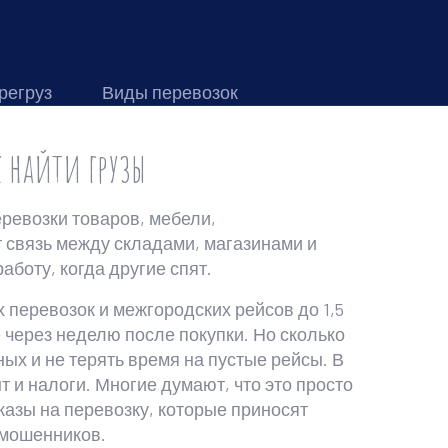
регруз
Виды перевозок
к найти грузы
ревозки товаров, мебели,
т связь между складами, магазинами и
аботу, когда другие спят.
 перевозок и межгородских рейсов до 1,5
е через неделю после покупки. Но сколько
ных и не терять время на пустые рейсы. В
нт и налоги. Многие думают, что это просто
казы на перевозку, которые приносят
 мошенников.