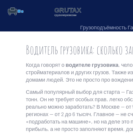
Грузоподъёмность Г
Водитель грузовика: сколько за
Когда говорят о
водителе грузовика
,
чело
стройматериалов и других грузов
. Также и
домами людей
. Это не просто про вождени
Самый популярный выбор для старта —
Га
тонн
. Он не требует особых прав, легко о
реально можно заработать? В Москве — от 5
регионах — от 2 до 6 тысяч. Главное — не 
«подработать на машине», но на деле это 
прибыль, а не просто заполняют время
, д