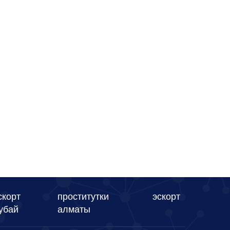
скорт
проститутки
эскорт
убай
алматы