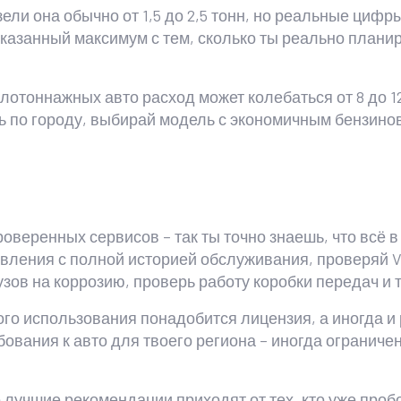
зели она обычно от 1,5 до 2,5 тонн, но реальные циф
казанный максимум с тем, сколько ты реально планир
лотоннажных авто расход может колебаться от 8 до 12
шь по городу, выбирай модель с экономичным бензин
роверенных сервисов – так ты точно знаешь, что всё 
явления с полной историей обслуживания, проверяй 
зов на коррозию, проверь работу коробки передач и 
ого использования понадобится лицензия, а иногда и
ебования к авто для твоего региона – иногда ограниче
о лучшие рекомендации приходят от тех, кто уже про