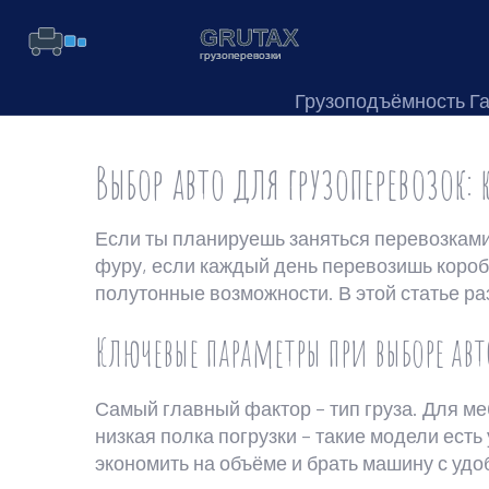
Грузоподъёмность Г
Выбор авто для грузоперевозок:
Если ты планируешь заняться перевозками,
фуру, если каждый день перевозишь коробк
полутонные возможности. В этой статье ра
Ключевые параметры при выборе авт
Самый главный фактор – тип груза. Для м
низкая полка погрузки – такие модели есть
экономить на объёме и брать машину с уд