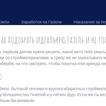
азели
Заработок на Газели
Наказание за пе
 как подобрать идеальную Газель и не то
 первым делом нужно решить, какое авто тебе реаль
и со стройматериалами, и сразу же не захватывать м
зберём, на что смотреть, чтобы покупка или аренда 
о
ебели, бытовой техники и крупногабаритных строймат
 у большинства Газелей и у лёгких фур. Если же ты в
обным багажником.