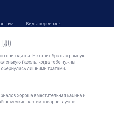
регруз
Виды перевозок
лько
но пригодится. Не стоит брать огромную
аленькую Газель, когда тебе нужны
не обернулась лишними тратами.
ериалов хороша вместительная кабина и
езёшь мелкие партии товаров, лучше