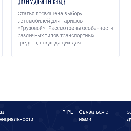
Оптимальный выбор
Статья посвящена выбору
автомобилей для тарифов
«Грузовой». Рассмотрены особенности
различных типов транспортных
средств, подходящих для
грузоперевозок, а также дана
информация о лучших моделях и их
характеристиках. Предложены советы,
как выбрать оптимальный автомобиль
для грузоперевозок в зависимости от
типа груза и бюджета.
ка
PIPL
Связаться с
э
енциальности
нами
д