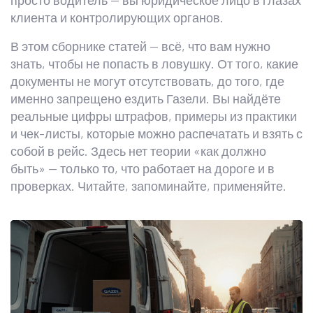
просто водитель — вы юридическое лицо в глазах
клиента и контролирующих органов.
В этом сборнике статей — всё, что вам нужно
знать, чтобы не попасть в ловушку. От того, какие
документы не могут отсутствовать, до того, где
именно запрещено ездить Газели. Вы найдёте
реальные цифры штрафов, примеры из практики
и чек-листы, которые можно распечатать и взять с
собой в рейс. Здесь нет теории «как должно
быть» — только то, что работает на дороге и в
проверках. Читайте, запоминайте, применяйте.