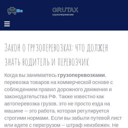
Закон о грузоперевозках: что должен
знать водитель и перевозчик
Когда вы занимаетесь
грузоперевозками
,
перевозка товаров на коммерческой основе с
соблюдением правил дорожного движения и
законодательства РФ
. Также известно как
автоперевозка грузов
, это не просто езда на
машине — это работа, которая регулируется
строгими нормами.
Если вы забыли путевой лист
или едете с перегрузом — штраф неизбежен. Не