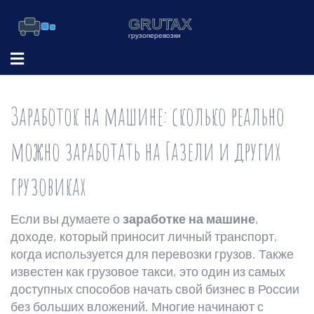
Заработок на машине: сколько реально
можно заработать на Газели и других
грузовиках
Если вы думаете о
заработке на машине
,
доходе, который приносит личный транспорт,
когда используется для перевозки грузов
. Также
известен как
грузовое такси
, это один из самых
доступных способов начать свой бизнес в России
без больших вложений.
Многие начинают с