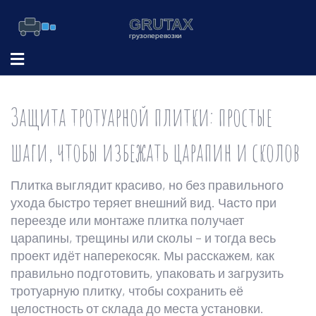
Защита тротуарной плитки: простые
шаги, чтобы избежать царапин и сколов
Плитка выглядит красиво, но без правильного
ухода быстро теряет внешний вид. Часто при
переезде или монтаже плитка получает
царапины, трещины или сколы – и тогда весь
проект идёт наперекосяк. Мы расскажем, как
правильно подготовить, упаковать и загрузить
тротуарную плитку, чтобы сохранить её
целостность от склада до места установки.