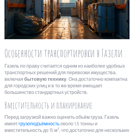
Особенности транспортировки в Газели
Газель по праву считается одним из наиболее удобных
транспортных решений для перевозки имущества,
включая
бытовую технику
. Она достаточно компактна
для городских улиц и в то же время вмещает
большинство стандартных устройств.
Вместительность и планирование
Перед загрузкой важно оценить объём груза. Газель
имеет
грузоподъёмность
около 1,5 тонны и
вместительность до 15 м³, что достаточно для нескольких