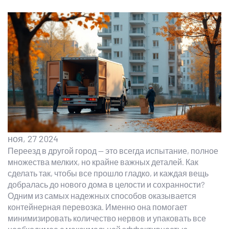
ноя, 27 2024
Переезд в другой город — это всегда испытание, полное
множества мелких, но крайне важных деталей. Как
сделать так, чтобы все прошло гладко, и каждая вещь
добралась до нового дома в целости и сохранности?
Одним из самых надежных способов оказывается
контейнерная перевозка. Именно она помогает
минимизировать количество нервов и упаковать все