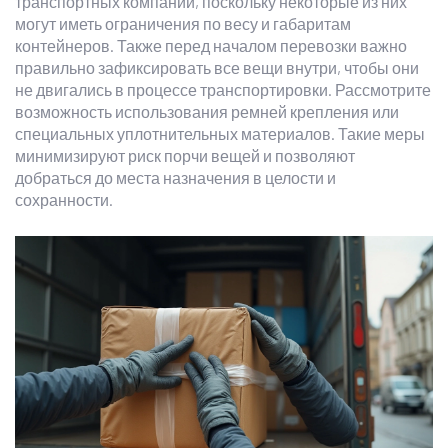
транспортных компаний, поскольку некоторые из них
могут иметь ограничения по весу и габаритам
контейнеров. Также перед началом перевозки важно
правильно зафиксировать все вещи внутри, чтобы они
не двигались в процессе транспортировки. Рассмотрите
возможность использования ремней крепления или
специальных уплотнительных материалов. Такие меры
минимизируют риск порчи вещей и позволяют
добраться до места назначения в целости и
сохранности.