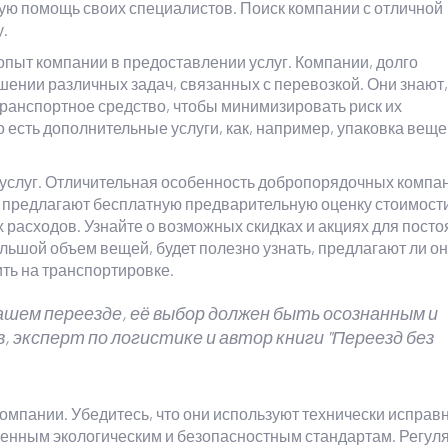
ю помощь своих специалистов. Поиск компании с отличной
.
пыт компании в предоставлении услуг. Компании, долго
ении различных задач, связанных с перевозкой. Они знают,
транспортное средство, чтобы минимизировать риск их
о есть дополнительные услуги, как, например, упаковка веще
услуг. Отличительная особенность добропорядочных компа
 предлагают бесплатную предварительную оценку стоимост
 расходов. Узнайте о возможных скидках и акциях для пост
льшой объем вещей, будет полезно узнать, предлагают ли он
ить на транспортировке.
ашем переезде, её выбор должен быть осознанным и
 эксперт по логистике и автор книги "Переезд без
компании. Убедитесь, что они используют технически исправ
енным экологическим и безопасностным стандартам. Регул