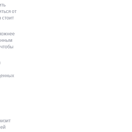
ить
иться от
 стоит
сложнее
данным
 чтобы
и
денных
низит
шей