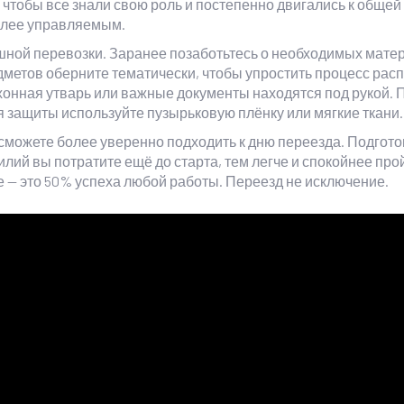
, чтобы все знали свою роль и постепенно двигались к общей
более управляемым.
ной перевозки. Заранее позаботьтесь о необходимых мате
едметов оберните тематически, чтобы упростить процесс рас
ухонная утварь или важные документы находятся под рукой. 
я защиты используйте пузырьковую плёнку или мягкие ткани.
можете более уверенно подходить к дню переезда. Подгото
лий вы потратите ещё до старта, тем легче и спокойнее про
е — это 50% успеха любой работы. Переезд не исключение.