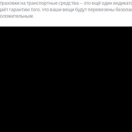
траховки на транспортные средства — это ещё один индикат
аёт гарантию того, что ваши вещи будут перевезены безопас
 положительным.