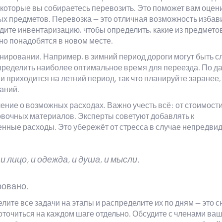
 которые вы собираетесь перевозить. Это поможет вам оцен
ых предметов. Перевозка — это отличная возможность избав
дите инвентаризацию, чтобы определить, какие из предметов
ьно понадобятся в новом месте.
анировании. Например, в зимний период дороги могут быть 
пределить наиболее оптимальное время для переезда. По 
 приходится на летний период, так что планируйте заранее,
аний.
ение о возможных расходах. Важно учесть всё: от стоимост
ковочных материалов. Эксперты советуют добавлять к
нные расходы. Это убережёт от стресса в случае непредви
 лицо, и одежда, и душа, и мысли.
ровано.
ите все задачи на этапы и распределите их по дням — это с
оточиться на каждом шаге отдельно. Обсудите с членами ва