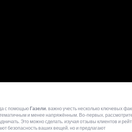
зда с помощью
Газели
, важно учесть несколько ключевых фак
истематичным и менее напряжённым. Во-первых, рассмотрит
дничать. Это можно сделать, изучая отзывы клиентов и рейт
ют безопасность ваших вещей, но и предлагают