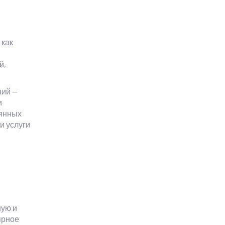
 как
й,
ний —
и
оянных
и услуги
ную и
ярное