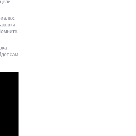
 цели.
риалах:
паковки
Помните,
вка —
йдёт сам