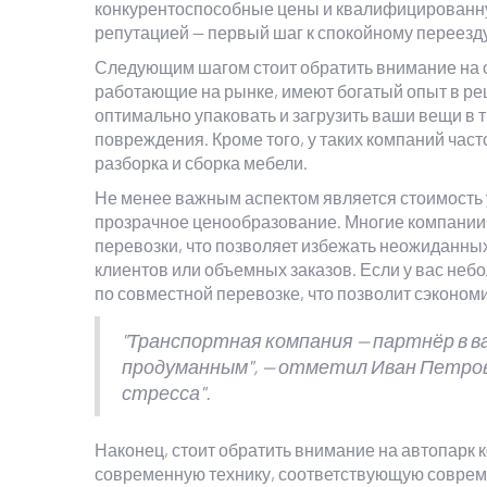
конкурентоспособные цены и квалифицированну
репутацией — первый шаг к спокойному переезду
Следующим шагом стоит обратить внимание на о
работающие на рынке, имеют богатый опыт в реш
оптимально упаковать и загрузить ваши вещи в 
повреждения. Кроме того, у таких компаний част
разборка и сборка мебели.
Не менее важным аспектом является стоимость 
прозрачное ценообразование. Многие компании
перевозки, что позволяет избежать неожиданных
клиентов или объемных заказов. Если у вас небо
по совместной перевозке, что позволит сэконом
"Транспортная компания — партнёр в в
продуманным", — отметил Иван Петров,
стресса".
Наконец, стоит обратить внимание на автопарк 
современную технику, соответствующую соврем