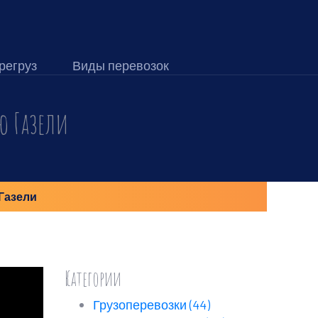
регруз
Виды перевозок
ю Газели
Газели
Категории
Грузоперевозки
(44)