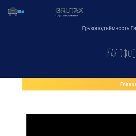
Грузоподъёмность Г
Как эфф
Главн