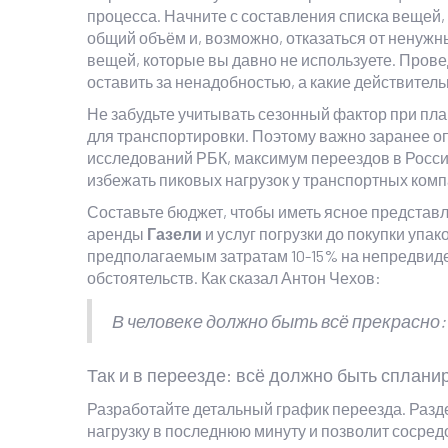
процесса. Начните с составления списка вещей,
общий объём и, возможно, отказаться от ненужн
вещей, которые вы давно не используете. Прове
оставить за ненадобностью, а какие действител
Не забудьте учитывать сезонный фактор при пл
для транспортировки. Поэтому важно заранее о
исследований РБК, максимум переездов в России
избежать пиковых нагрузок у транспортных комп
Составьте бюджет, чтобы иметь ясное представл
аренды
Газели
и услуг погрузки до покупки упа
предполагаемым затратам 10-15% на непредвиде
обстоятельств. Как сказал Антон Чехов:
В человеке должно быть всё прекрасно: и
Так и в переезде: всё должно быть сплани
Разработайте детальный график переезда. Раздел
нагрузку в последнюю минуту и позволит сосред