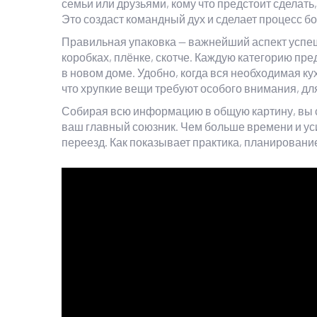
семьи или друзьями, кому что предстоит сделать
Это создаст командный дух и сделает процесс 
Правильная упаковка — важнейший аспект успеш
коробках, плёнке, скотче. Каждую категорию пр
в новом доме. Удобно, когда вся необходимая к
что хрупкие вещи требуют особого внимания, дл
Собирая всю информацию в общую картину, вы с
ваш главный союзник. Чем больше времени и уси
переезд. Как показывает практика, планировани