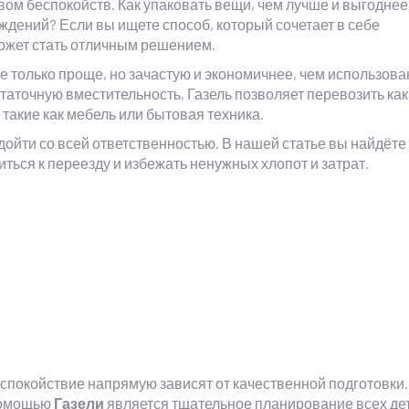
вом беспокойств. Как упаковать вещи, чем лучше и выгоднее
еждений? Если вы ищете способ, который сочетает в себе
жет стать отличным решением.
е только проще, но зачастую и экономичнее, чем использов
таточную вместительность, Газель позволяет перевозить как
такие как мебель или бытовая техника.
одойти со всей ответственностью. В нашей статье вы найдёт
ться к переезду и избежать ненужных хлопот и затрат.
 спокойствие напрямую зависят от качественной подготовки.
помощью
Газели
является тщательное планирование всех де