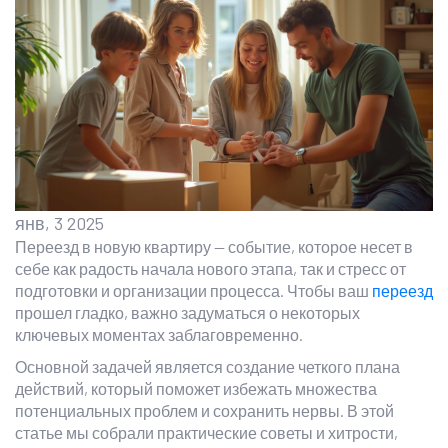
янв, 3 2025
Переезд в новую квартиру — событие, которое несет в
себе как радость начала нового этапа, так и стресс от
подготовки и организации процесса. Чтобы ваш
переезд
прошел гладко, важно задуматься о некоторых
ключевых моментах заблаговременно.
Основной задачей является создание четкого плана
действий, который поможет избежать множества
потенциальных проблем и сохранить нервы. В этой
статье мы собрали практические советы и хитрости,