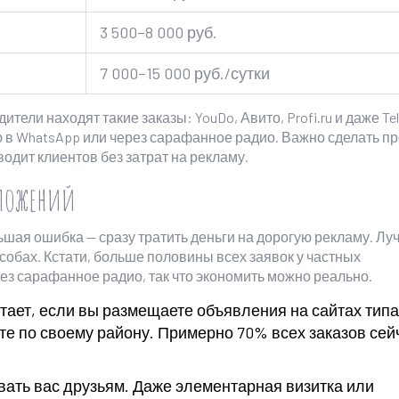
3 500–8 000 руб.
7 000–15 000 руб./сутки
тели находят такие заказы: YouDo, Авито, Profi.ru и даже Te
 в WhatsApp или через сарафанное радио. Важно сделать п
водит клиентов без затрат на рекламу.
вложений
льшая ошибка — сразу тратить деньги на дорогую рекламу. Лу
собах. Кстати, больше половины всех заявок у частных
рез сарафанное радио, так что экономить можно реально.
тает, если вы размещаете объявления на сайтах типа
те по своему району. Примерно 70% всех заказов сей
ать вас друзьям. Даже элементарная визитка или