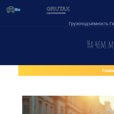
Грузоподъёмность Г
На чем м
Главн