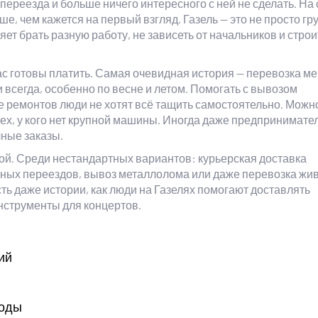
 переезда и больше ничего интересного с ней не сделать. На
е, чем кажется на первый взгляд. Газель — это не просто гру
ет брать разную работу, не зависеть от начальников и строи
час готовы платить. Самая очевидная история — перевозка ме
 всегда, особенно по весне и летом. Помогать с вывозом
е ремонтов люди не хотят всё тащить самостоятельно. Можн
тех, у кого нет крупной машины. Иногда даже предпринимате
чные заказы.
ой. Среди нестандартных вариантов: курьерская доставка
ных переездов, вывоз металлолома или даже перевозка жи
сть даже истории, как люди на Газелях помогают доставлять
нструменты для концертов.
ий
годы