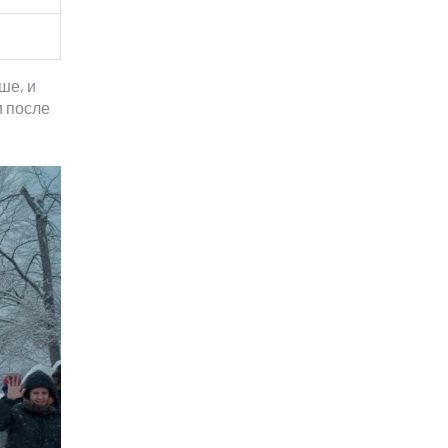
ше, и
и после