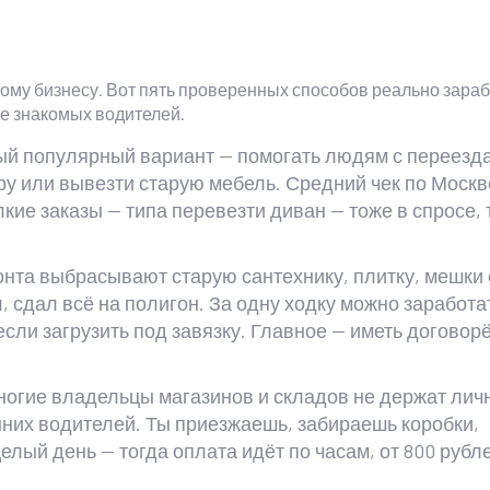
ичному бизнесу. Вот пять проверенных способов реально зараб
те знакомых водителей.
ый популярный вариант — помогать людям с переезд
ру или вывезти старую мебель. Средний чек по Москв
лкие заказы — типа перевезти диван — тоже в спросе, 
нта выбрасывают старую сантехнику, плитку, мешки 
, сдал всё на полигон. За одну ходку можно заработа
 если загрузить под завязку. Главное — иметь договор
многие владельцы магазинов и складов не держат лич
нних водителей. Ты приезжаешь, забираешь коробки,
елый день — тогда оплата идёт по часам, от 800 рубл