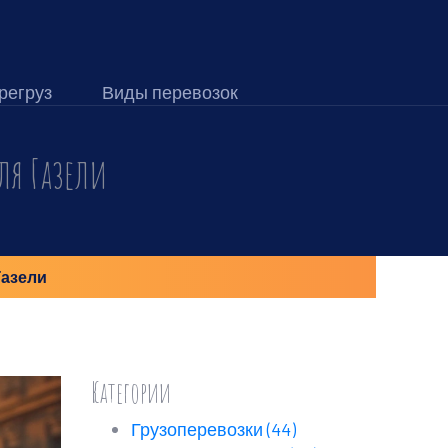
регруз
Виды перевозок
ля Газели
Газели
Категории
Грузоперевозки
(44)