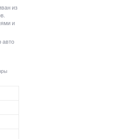
иван из
в.
иями и
о авто
фры