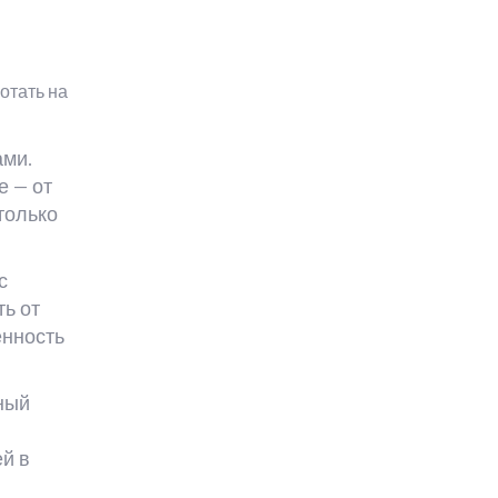
отать на
ами.
е — от
только
с
ть от
ённость
ный
ей в