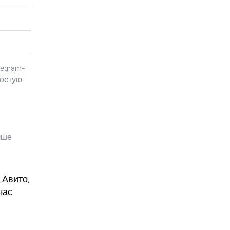
legram-
ростую
чше
 Авито,
час