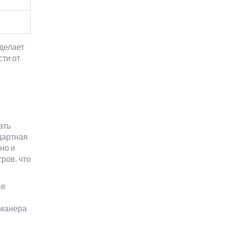
 делает
сти от
ать
ндартная
но и
ров, что
ые
, манера