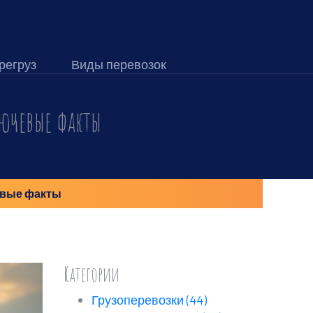
регруз
Виды перевозок
ючевые факты
евые факты
Категории
Грузоперевозки
(44)