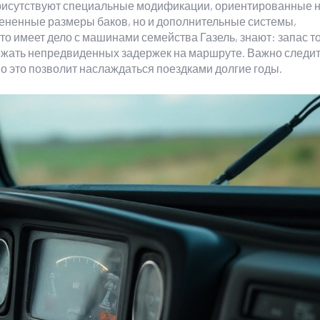
присутствуют специальные модификации, ориентированные 
ененные размеры баков, но и дополнительные системы,
то имеет дело с машинами семейства Газель, знают: запас т
ежать непредвиденных задержек на маршруте. Важно следит
о это позволит наслаждаться поездками долгие годы.