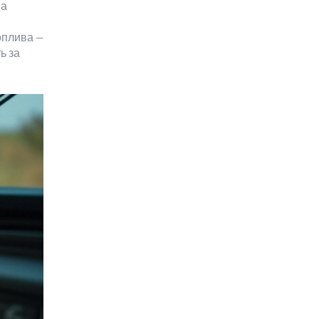
на
оплива —
ь за