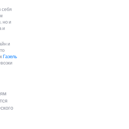
в себя
ем
, но и
а и
айн и
то
ак
Газель
евозки
иям
тся
ского