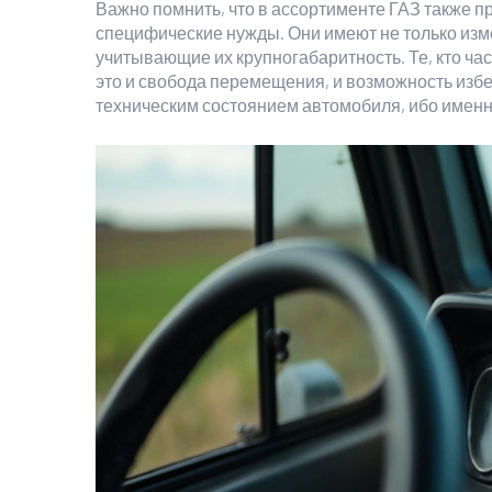
Важно помнить, что в ассортименте ГАЗ также 
специфические нужды. Они имеют не только изм
учитывающие их крупногабаритность. Те, кто час
это и свобода перемещения, и возможность изб
техническим состоянием автомобиля, ибо именн