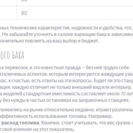
80
ных технических характеристик, надежности и удобства, что
 Не забывайте уточнять в салоне вариации бака в зависимо
значительно повлиять на ваш выбор и бюджет.
ого бака
 перевозок, и это известная правда — без неё трудно себе
из ключевых аспектов, которым интересуются жаждущие узн
 нас, к счастью, есть ответы на эти вопросы. Будет ли это ста
ия, каждую отличает не только внешний вид или интерьер, 
 моделей стандартная вместимость составляет около 70 лит
у без нужды в частых остановках на заправочных станциях.
 появились на рынке относительно недавно, играют различн
эффективность использования топлива. Например,
т
расход топлива
. Конечно, стоит учитывать, что вес грузов
 своё влияние на этот показатель.