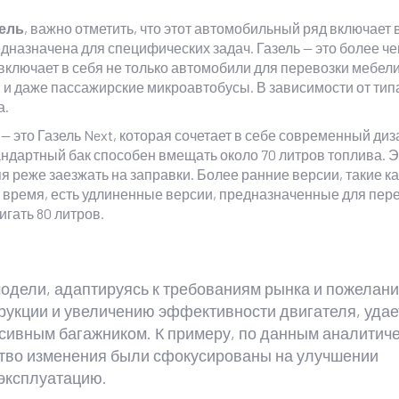
ель
, важно отметить, что этот автомобильный ряд включает 
назначена для специфических задач. Газель — это более ч
 включает в себя не только автомобили для перевозки мебели
и даже пассажирские микроавтобусы. В зависимости от тип
а.
 это Газель Next, которая сочетает в себе современный диз
ндартный бак способен вмещать около 70 литров топлива. Э
я реже заезжать на заправки. Более ранние версии, такие к
же время, есть удлиненные версии, предназначенные для пер
игать 80 литров.
одели, адаптируясь к требованиям рынка и пожелан
рукции и увеличению эффективности двигателя, удае
сивным багажником. К примеру, по данным аналитиче
ство изменения были сфокусированы на улучшении
 эксплуатацию.