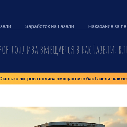
азели
Заработок на Газели
Наказание за пе
ров топлива вмещается в бак Газели: кл
Сколько литров топлива вмещается в бак Газели: ключ