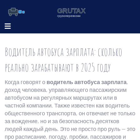
Водитель автобуса зарплата: сколько
реально зарабатывают в 2025 году
Когда говорят о
водитель автобуса зарплата
,
доход человека, управляющего пассажирским
автобусом на регулярных маршрутах или в
частной компании
. Также известен как
водитель
общественного транспорта
, он отвечает не только
за вождение, но и за безопасность десятков
людей каждый день.
Это не просто про руль — это
про расписание, погоду, пробки, пассажиров и