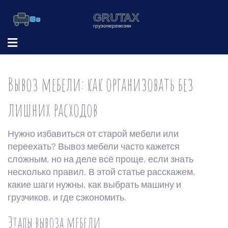
Вывоз мебели: как организовать без
лишних расходов
Нужно избавиться от старой мебели или
переехать? Вывоз мебели часто кажется
сложным, но на деле всё проще, если знать
несколько правил. В этой статье расскажем,
какие шаги нужны, как выбрать машину и
грузчиков, и где сэкономить.
Этапы вывоза мебели