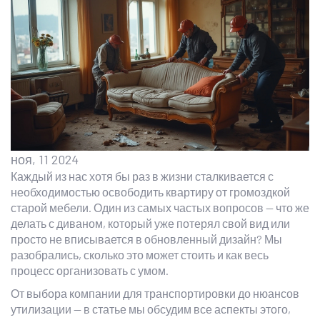
ноя, 11 2024
Каждый из нас хотя бы раз в жизни сталкивается с
необходимостью освободить квартиру от громоздкой
старой мебели. Один из самых частых вопросов — что же
делать с диваном, который уже потерял свой вид или
просто не вписывается в обновленный дизайн? Мы
разобрались, сколько это может стоить и как весь
процесс организовать с умом.
От выбора компании для транспортировки до нюансов
утилизации — в статье мы обсудим все аспекты этого,