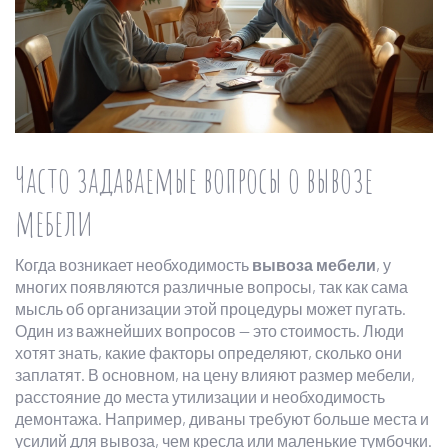
Часто задаваемые вопросы о вывозе
мебели
Когда возникает необходимость
вывоза мебели
, у
многих появляются различные вопросы, так как сама
мысль об организации этой процедуры может пугать.
Один из важнейших вопросов — это стоимость. Люди
хотят знать, какие факторы определяют, сколько они
заплатят. В основном, на цену влияют размер мебели,
расстояние до места утилизации и необходимость
демонтажа. Например, диваны требуют больше места и
усилий для вывоза, чем кресла или маленькие тумбочки.