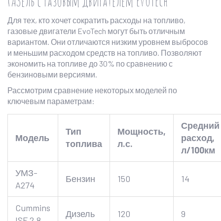
ГАЗель с газовым двигателем EvoTech
Для тех, кто хочет сократить расходы на топливо,
газовые двигатели EvoTech могут быть отличным
вариантом. Они отличаются низким уровнем выбросов
и меньшим расходом средств на топливо. Позволяют
экономить на топливе до 30% по сравнению с
бензиновыми версиями.
Рассмотрим сравнение некоторых моделей по
ключевым параметрам:
Средний
Тип
Мощность,
Модель
расход,
топлива
л.с.
л/100км
УМЗ-
Бензин
150
14
A274
Cummins
Дизель
120
9
ISF 2.8