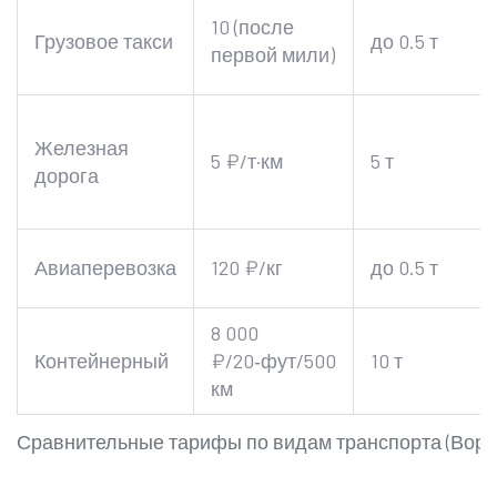
10 (после
Грузовое такси
до 0.5 т
первой мили)
Железная
5 ₽/т·км
5 т
дорога
Авиаперевозка
120 ₽/кг
до 0.5 т
8 000
Контейнерный
₽/20‑фут/500
10 т
км
Сравнительные тарифы по видам транспорта (Вороне