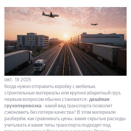
окт, 19 2025
Когда нужно отправить коробку с мебелью,
строительные материалы или крупногабаритный груз,
первым вопросом обычно становится:
дешёвая
грузоперевозка
- какой вид транспорта позволит
сэкономить без потери качества? В этом материале
разберём, как сравнивать цены, какие скрытые расходы
учитывать и какие типы транспорта подходят под