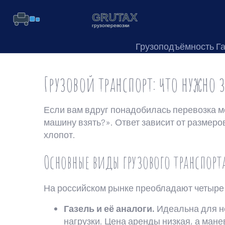
Грузоподъёмность Г
Грузовой транспорт: что нужно 
Если вам вдруг понадобилась перевозка ме
машину взять?». Ответ зависит от размеро
хлопот.
Основные виды грузового транспорт
На российском рынке преобладают четыре 
Газель и её аналоги.
Идеальна для не
нагрузки. Цена аренды низкая, а мане