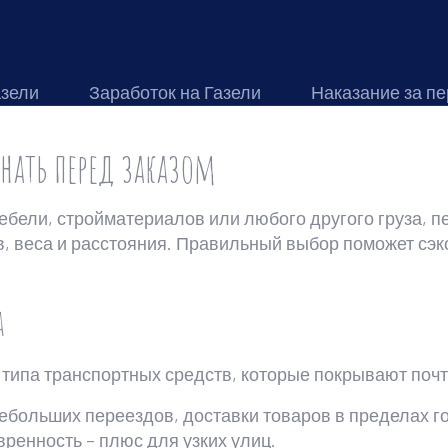
азели
Заработок на Газели
Наказание за пе
знать перед заказом
бели, стройматериалов или любого другого груза, пер
в, веса и расстояния. Правильный выбор поможет сэк
а
типа транспортных средств, которые покрывают поч
больших переездов, доставки товаров в пределах го
вренность – плюс для узких улиц.