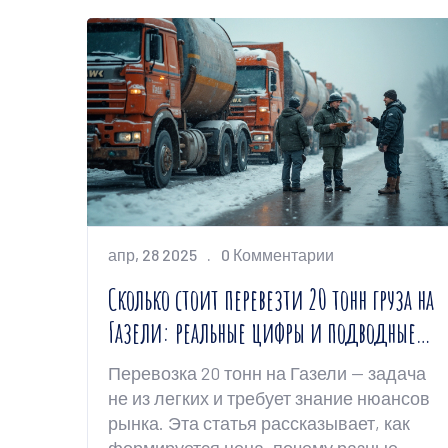
апр, 28 2025
0 Комментарии
Сколько стоит перевезти 20 тонн груза на
Газели: реальные цифры и подводные
камни
Перевозка 20 тонн на Газели — задача
не из легких и требует знание нюансов
рынка. Эта статья рассказывает, как