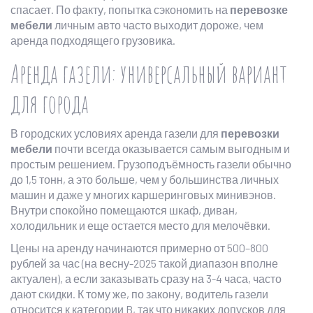
спасает. По факту, попытка сэкономить на
перевозке
мебели
личным авто часто выходит дороже, чем
аренда подходящего грузовика.
Аренда газели: универсальный вариант
для города
В городских условиях аренда газели для
перевозки
мебели
почти всегда оказывается самым выгодным и
простым решением. Грузоподъёмность газели обычно
до 1,5 тонн, а это больше, чем у большинства личных
машин и даже у многих каршеринговых минивэнов.
Внутри спокойно помещаются шкаф, диван,
холодильник и еще остается место для мелочёвки.
Цены на аренду начинаются примерно от 500–800
рублей за час (на весну-2025 такой диапазон вполне
актуален), а если заказывать сразу на 3-4 часа, часто
дают скидки. К тому же, по закону, водитель газели
относится к категории B, так что никаких допусков для